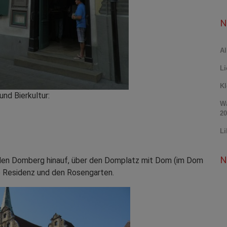
N
Al
Li
Kl
und Bierkultur:
Wa
20
Li
N
g den Domberg hinauf, über den Domplatz mit Dom (im Dom
e Residenz und den Rosengarten.