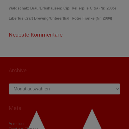
Waldschatz Bräu/Erbshausen: Cipi Kellerpils Citra (Nr. 2085)
Libertus Craft Brewing/Untererthal: Roter Franke (Nr. 2084)
Neueste Kommentare
Archive
Archive
Meta
Anmelden