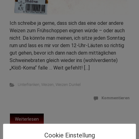
Ich schreibe ja gerne, dass sich das eine oder andere
Weizen zum Frühschoppen eignen würde – oder auch
nicht. Da könnte man meinen, ich sitze jeden Sonntag
rum und lass es mir vor dem 12-Uhr-Läuten so richtig
gut gehen, bevor ich dann nach dem mittäglichen
Schweinebraten gleich wieder ins (wohlverdiente)
„Klöß-Koma“ falle … Weit gefehlt! […]
Unterfranken
,
Weizen
,
Weizen Dunkel
Kommentieren
Weiterlesen
Cookie Einstellung