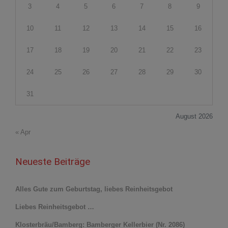
3
4
5
6
7
8
9
10
11
12
13
14
15
16
17
18
19
20
21
22
23
24
25
26
27
28
29
30
31
August 2026
« Apr
Neueste Beiträge
Alles Gute zum Geburtstag, liebes Reinheitsgebot
Liebes Reinheitsgebot …
Klosterbräu/Bamberg: Bamberger Kellerbier (Nr. 2086)