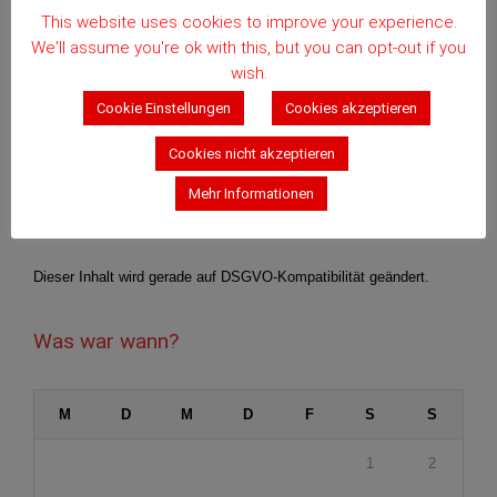
This website uses cookies to improve your experience.
We'll assume you're ok with this, but you can opt-out if you
Suchen im Blog
wish.
Cookie Einstellungen
Cookies akzeptieren
Cookies nicht akzeptieren
Mehr Informationen
Bier-Scout goes Print
Dieser Inhalt wird gerade auf DSGVO-Kompatibilität geändert.
Was war wann?
M
D
M
D
F
S
S
1
2