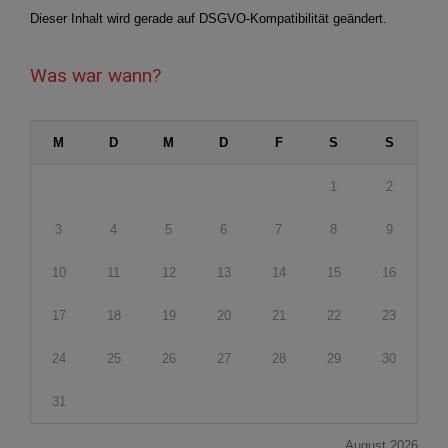
Dieser Inhalt wird gerade auf DSGVO-Kompatibilität geändert.
Was war wann?
M
D
M
D
F
S
S
1
2
3
4
5
6
7
8
9
10
11
12
13
14
15
16
17
18
19
20
21
22
23
24
25
26
27
28
29
30
31
August 2026