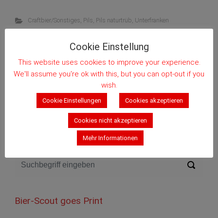
Craftbier/Sonstiges
,
Pils
,
Pils naturtrüb
,
Unterfranken
Kommentieren
Cookie Einstellung
This website uses cookies to improve your experience.
We'll assume you're ok with this, but you can opt-out if you
Weiterlesen
wish.
Cookie Einstellungen
Cookies akzeptieren
Cookies nicht akzeptieren
Suchen im Blog
Mehr Informationen
Bier-Scout goes Print