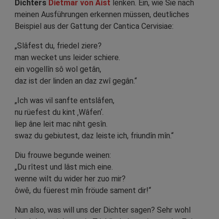
Dichters
Dietmar von Aist
lenken. Ein, wie Sie nach
meinen Ausführungen erkennen müssen, deutliches
Beispiel aus der Gattung der Cantica Cervisiae:
„Slâfest du, friedel ziere?
man wecket uns leider schiere.
ein vogellîn sô wol getân,
daz ist der linden an daz zwî gegân.“
„Ich was vil sanfte entslâfen,
nu rüefest du kint ‚Wâfen‘.
liep âne leit mac niht gesîn.
swaz du gebiutest, daz leiste ich, friundîn mîn.“
Diu frouwe begunde weinen:
„Du rîtest und lâst mich eine.
wenne wilt du wider her zuo mir?
ôwê, du füerest mîn fröude sament dir!“
Nun also, was will uns der Dichter sagen? Sehr wohl