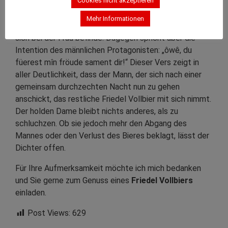
Cookies nicht akzeptieren
– sie nicht weiß, wann der enteilende Mann
zurückzuerwarten sei. Dem könnte man entgegnen, er
Mehr Informationen
möge doch bedenkenlos gehen, solange das Friedel
sich bei der Frau befinde. Dagegen spricht aber die
Intention des männlichen Protagonisten: „ôwê, du
füerest mîn fröude sament dir!“ Dieser Vers zeigt in
aller Deutlichkeit, dass der Mann, der sich nach einer
gemeinsam durchzechten Nacht nun zu gehen
anschickt, das restliche Friedel Vollbier mit sich nimmt.
Der holden Dame bleibt nichts anderes, als zu
schluchzen. Ob sie jedoch mehr den Abgang des
Mannes oder den Verlust des Bieres beklagt, lässt der
Dichter offen.
Für Ihre Aufmerksamkeit möchte ich mich bedanken
und Sie gerne zum Genuss eines
Friedel Vollbiers
einladen.
Post Views:
629