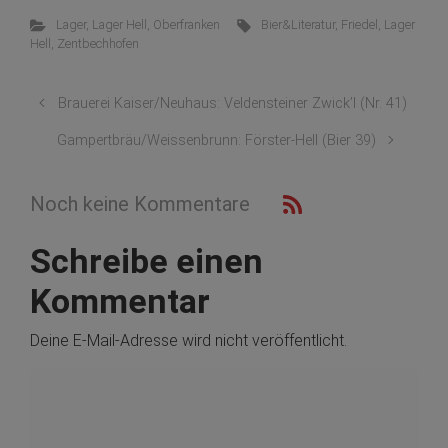
Lager
,
Lager Hell
,
Oberfranken
Bier&Literatur
,
Friedel
,
Lager
Hell
,
Zentbechhofen
Brauerei Kaiser/Neuhaus: Veldensteiner Zwick’l (Nr. 41)
Gampertbräu/Weissenbrunn: Förster-Hell (Bier 39)
Noch keine Kommentare
Schreibe einen
Kommentar
Deine E-Mail-Adresse wird nicht veröffentlicht.