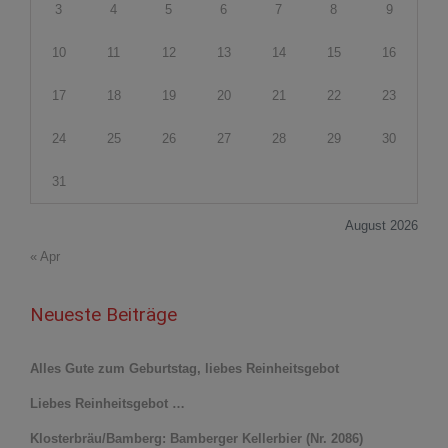
3
4
5
6
7
8
9
10
11
12
13
14
15
16
17
18
19
20
21
22
23
24
25
26
27
28
29
30
31
August 2026
« Apr
Neueste Beiträge
Alles Gute zum Geburtstag, liebes Reinheitsgebot
Liebes Reinheitsgebot …
Klosterbräu/Bamberg: Bamberger Kellerbier (Nr. 2086)