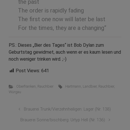
the past
The order is rapidly fading
The first one now will later be last
For the times, they are a changing“
P.S.: Dieses „Bier des Tages“ ist Bob Dylan zum
Geburtstag gewidmet, auch wenn er es kaum lesen und
noch weniger trinken wird.
;-)
Post Views:
641
Oberfranken
,
Rauchbier
Hartmann
,
Landbier
,
Rauchbier
,
Würgau
Brauerei Trunk/Vierzehnheiligen: Lager (Nr. 138)
Brauerei Sonne/bischberg: Urtyp Hell (Nr. 136)