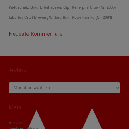
Waldschatz Bräu/Erbshausen: Cipi Kellerpils Citra (Nr. 2085)
Libertus Craft Brewing/Untererthal: Roter Franke (Nr. 2084)
Neueste Kommentare
Archive
Archive
Meta
Anmelden
Feed der Einträge