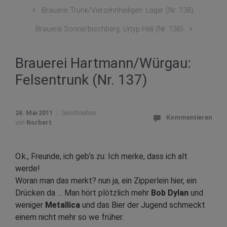
Brauerei Trunk/Vierzehnheiligen: Lager (Nr. 138)
Brauerei Sonne/bischberg: Urtyp Hell (Nr. 136)
Brauerei Hartmann/Würgau:
Felsentrunk (Nr. 137)
24. Mai 2011
Geschrieben
Kommentieren
von
Norbert
O.k., Freunde, ich geb’s zu: Ich merke, dass ich alt
werde!
Woran man das merkt? nun ja, ein Zipperlein hier, ein
Drücken da … Man hört plötzlich mehr
Bob Dylan
und
weniger
Metallica
und das Bier der Jugend schmeckt
einem nicht mehr so we früher.