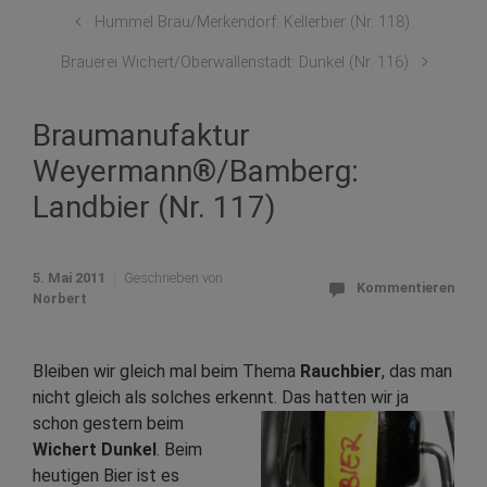
Hummel Bräu/Merkendorf: Kellerbier (Nr. 118)
Brauerei Wichert/Oberwallenstadt: Dunkel (Nr. 116)
Braumanufaktur
Weyermann®/Bamberg:
Landbier (Nr. 117)
5. Mai 2011
Geschrieben von
Kommentieren
Norbert
Bleiben wir gleich mal beim Thema
Rauchbier
, das man
nicht gleich als solches erkennt.
Das hatten wir ja
schon gestern beim
Wichert Dunkel
. Beim
heutigen Bier ist es