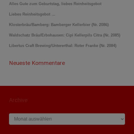
Alles Gute zum Geburtstag, liebes Reinheitsgebot
Liebes Reinheitsgebot …
Klosterbräu/Bamberg: Bamberger Kellerbier (Nr. 2086)
Waldschatz Bräu/Erbshausen: Cipi Kellerpils Citra (Nr. 2085)
Libertus Craft Brewing/Untererthal: Roter Franke (Nr. 2084)
Neueste Kommentare
Archive
Archive