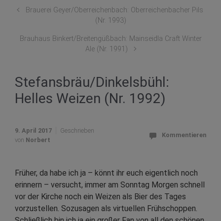
Brauerei Geyer/Oberreichenbach: Oberreichenbacher Pils
(Nr. 1993)
Brauhaus Binkert/Breitengüßbach: Mainseidla Craft Winter
Ale (Nr. 1991)
Stefansbräu/Dinkelsbühl:
Helles Weizen (Nr. 1992)
9. April 2017
Geschrieben
Kommentieren
von
Norbert
Früher, da habe ich ja – könnt ihr euch eigentlich noch
erinnern – versucht, immer am Sonntag Morgen schnell
vor der Kirche noch ein Weizen als Bier des Tages
vorzustellen. Sozusagen als virtuellen Frühschoppen.
Schließlich bin ich ja ein großer Fan von all den schönen