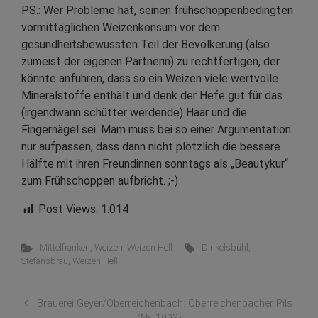
P.S.: Wer Probleme hat, seinen frühschoppenbedingten
vormittäglichen Weizenkonsum vor dem
gesundheitsbewussten Teil der Bevölkerung (also
zumeist der eigenen Partnerin) zu rechtfertigen, der
könnte anführen, dass so ein Weizen viele wertvolle
Mineralstoffe enthält und denk der Hefe gut für das
(irgendwann schütter werdende) Haar und die
Fingernägel sei. Mam muss bei so einer Argumentation
nur aufpassen, dass dann nicht plötzlich die bessere
Hälfte mit ihren Freundinnen sonntags als „Beautykur“
zum Frühschoppen aufbricht. ;-)
Post Views:
1.014
Mittelfranken
,
Weizen
,
Weizen Hell
Dinkelsbühl
,
Stefansbräu
,
Weizen Hell
Brauerei Geyer/Oberreichenbach: Oberreichenbacher Pils