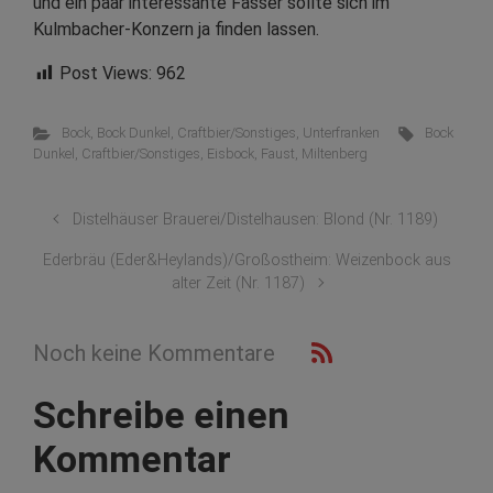
und ein paar interessante Fässer sollte sich im
Kulmbacher-Konzern ja finden lassen.
Post Views:
962
Bock
,
Bock Dunkel
,
Craftbier/Sonstiges
,
Unterfranken
Bock
Dunkel
,
Craftbier/Sonstiges
,
Eisbock
,
Faust
,
Miltenberg
Distelhäuser Brauerei/Distelhausen: Blond (Nr. 1189)
Ederbräu (Eder&Heylands)/Großostheim: Weizenbock aus
alter Zeit (Nr. 1187)
Noch keine Kommentare
Schreibe einen
Kommentar