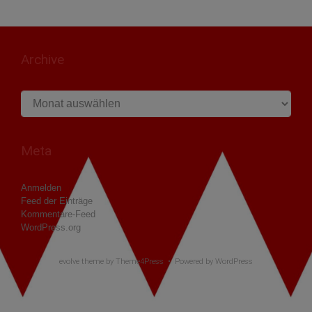
Archive
Archive
Meta
Anmelden
Feed der Einträge
Kommentare-Feed
WordPress.org
evolve
theme by Theme4Press • Powered by
WordPress