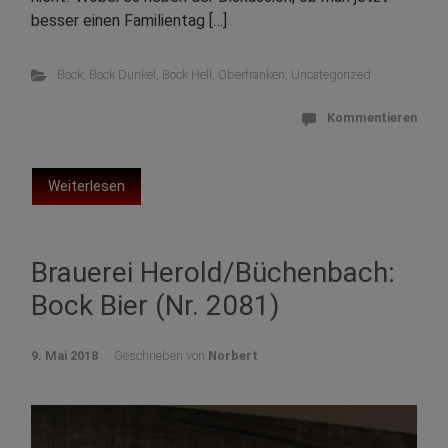
besser einen Familientag […]
Bock
,
Bock Dunkel
,
Bock Hell
,
Oberfranken
,
Uncategorized
Kommentieren
Weiterlesen
Brauerei Herold/Büchenbach:
Bock Bier (Nr. 2081)
9. Mai 2018
Geschrieben von
Norbert