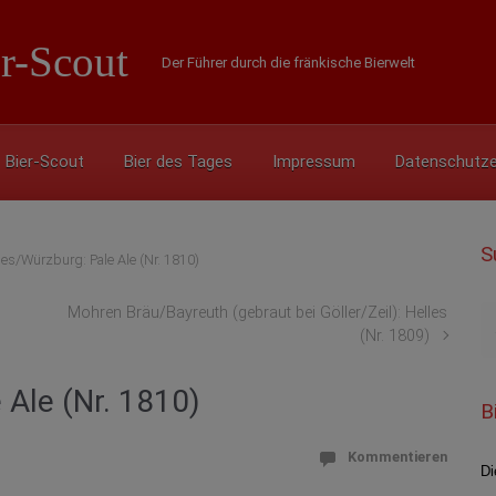
r-Scout
Der Führer durch die fränkische Bierwelt
Bier-Scout
Bier des Tages
Impressum
Datenschutze
S
s/Würzburg: Pale Ale (Nr. 1810)
Mohren Bräu/Bayreuth (gebraut bei Göller/Zeil): Helles
(Nr. 1809)
Ale (Nr. 1810)
B
Kommentieren
Di