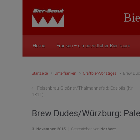
Zum Hauptinhalt springen
Bie
Home
Franken – ein unendlicher Biertraum
Startseite
Unterfranken
Craftbier/Sonstiges
Brew Dude
Felsenbräu Gloßner/Thalmannsfeld: Edelpils (Nr.
1811)
Brew Dudes/Würzburg: Pale 
3. November 2015
Geschrieben von
Norbert