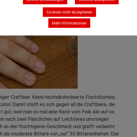
Cookies nicht akzeptieren
Mehr Informationen
iger-Craftbier. Keine hochalkoholisierte Fruchtbombe,
hol. Damit stellt es sich gegen all die Craftbiere, die
t gut, weil man so mal eine Kiste vom Pale Ale auf ne
ten nach zwei Fläschchen auf Leichteres umsteigen
 an den fruchtigeren Geschmack und greift vielleicht
ch die moderate Bittere von „nur“ 30 Bittereinheiten. Das