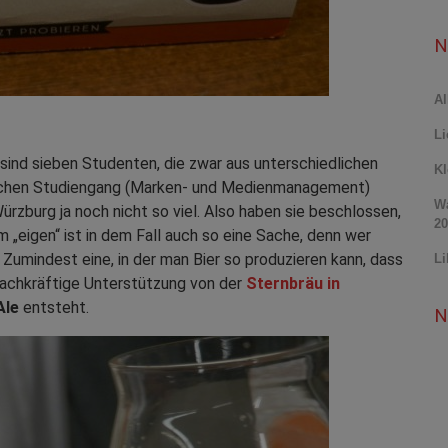
N
Al
Li
sind sieben Studenten, die zwar aus unterschiedlichen
Kl
eichen Studiengang (Marken- und Medienmanagement)
Wa
ürzburg ja noch nicht so viel. Also haben sie beschlossen,
20
 „eigen“ ist in dem Fall auch so eine Sache, denn wer
. Zumindest eine, in der man Bier so produzieren kann, dass
Li
 fachkräftige Unterstützung von der
Sternbräu in
Ale
entsteht.
N