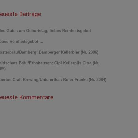
eueste Beiträge
les Gute zum Geburtstag, liebes Reinheitsgebot
ebes Reinheitsgebot …
osterbräu/Bamberg: Bamberger Kellerbier (Nr. 2086)
ldschatz Bräu/Erbshausen: Cipi Kellerpils Citra (Nr.
85)
bertus Craft Brewing/Untererthal: Roter Franke (Nr. 2084)
eueste Kommentare