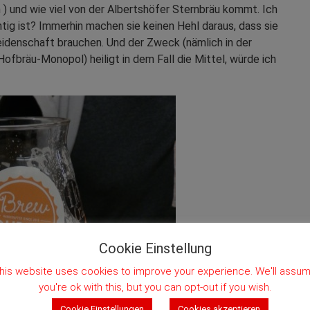
en ) und wie viel von der Albertshöfer Sternbräu kommt. Ich
tig ist? Immerhin machen sie keinen Hehl daraus, dass sie
Leidenschaft brauchen. Und der Zweck (nämlich in der
fbräu-Monopol) heiligt in dem Fall die Mittel, würde ich
Cookie Einstellung
his website uses cookies to improve your experience. We'll assu
you're ok with this, but you can opt-out if you wish.
Cookie Einstellungen
Cookies akzeptieren