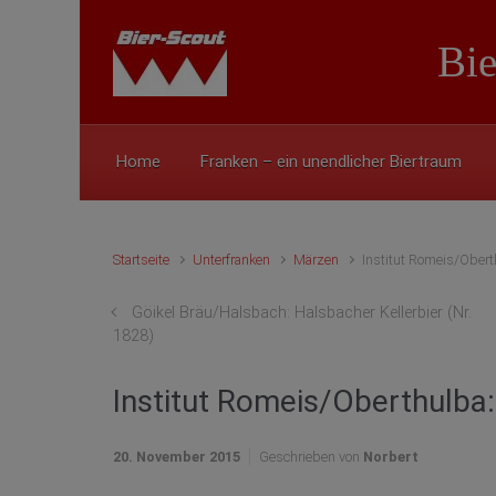
Zum Hauptinhalt springen
Bie
Home
Franken – ein unendlicher Biertraum
Startseite
Unterfranken
Märzen
Institut Romeis/Obert
Göikel Bräu/Halsbach: Halsbacher Kellerbier (Nr.
1828)
Institut Romeis/Oberthulba
20. November 2015
Geschrieben von
Norbert