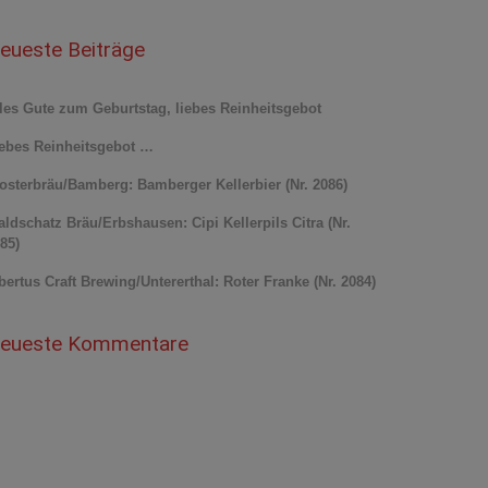
eueste Beiträge
les Gute zum Geburtstag, liebes Reinheitsgebot
ebes Reinheitsgebot …
osterbräu/Bamberg: Bamberger Kellerbier (Nr. 2086)
ldschatz Bräu/Erbshausen: Cipi Kellerpils Citra (Nr.
85)
bertus Craft Brewing/Untererthal: Roter Franke (Nr. 2084)
eueste Kommentare