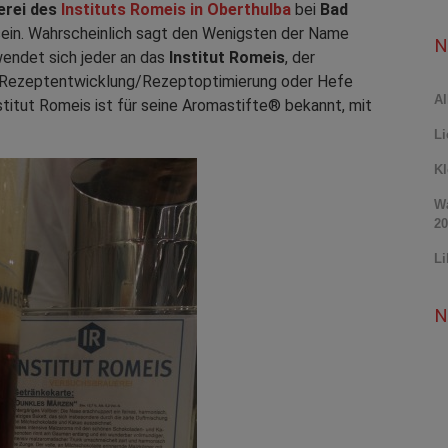
rei des
Instituts Romeis in Oberthulba
bei
Bad
sein. Wahrscheinlich sagt den Wenigsten der Name
N
endet sich jeder an das
Institut Romeis
, der
r Rezeptentwicklung/Rezeptoptimierung oder Hefe
Al
stitut Romeis ist für seine Aromastifte® bekannt, mit
Li
Kl
Wa
20
Li
N