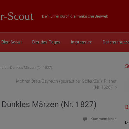
r-Scout
Der Führer durch die fränkische Bierwelt
Bier-Scout
Bier des Tages
Impressum
Datenschutze
S
hulba: Dunkles Märzen (Nr. 1827)
Mohren Bräu/Bayreuth (gebraut bei Göller/Zeil): Pilsner
(Nr. 1826)
: Dunkles Märzen (Nr. 1827)
B
Kommentieren
Di