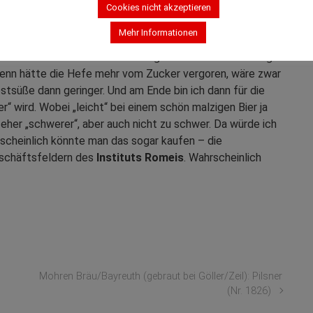
es Märzen
. Geschmacklich ist die schöne Malzaromatik
Cookies nicht akzeptieren
ng erwähnten Kakao und Schokoladennoten finde ich auch
Mehr Informationen
 bis in den Abgang hineinzieht. Auch da hat man eher eine
e ich. Auch die feine Restsüße gefiel mir – und die hängt
enn hätte die Hefe mehr vom Zucker vergoren, wäre zwar
stsüße dann geringer. Und am Ende bin ich dann für die
“ wird. Wobei „leicht“ bei einem schön malzigen Bier ja
er eher „schwerer“, aber auch nicht zu schwer. Da würde ich
rscheinlich könnte man das sogar kaufen – die
eschäftsfeldern des
Instituts Romeis
. Wahrscheinlich
Mohren Bräu/Bayreuth (gebraut bei Göller/Zeil): Pilsner
(Nr. 1826)