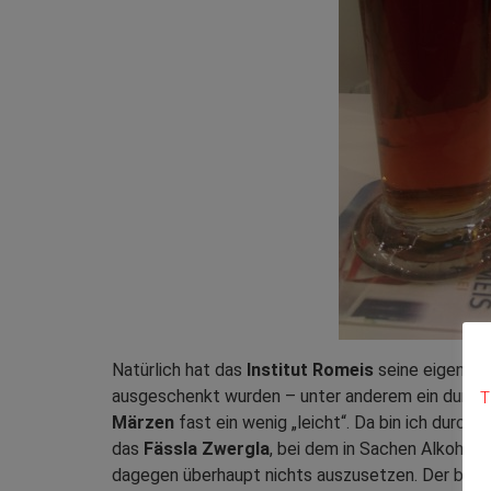
Natürlich hat das
Institut Romeis
seine eigene Ve
ausgeschenkt wurden – unter anderem ein dunkles M
T
Märzen
fast ein wenig „leicht“. Da bin ich durch
das
Fässla Zwergla
, bei dem in Sachen Alkohol
dagegen überhaupt nichts auszusetzen. Der bernst