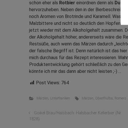
schon eher als
Rotbier
einordnen denn als
Dunkl
hervorzuheben. Neben den in der Bierbeschreibu
noch Aromen von Brotrinde und Karamell. Was sich
Malzbittere und nicht so deutlich den Hopfen find
jetzt wieder mit dem Alkoholgehalt zusammen. D
der Alkoholgehalt höher, andererseits wäre die Re
Restsüße, auch wenn das Märzen dadurch „leichter
der falsche Begriff ist. Denn natürlich ist das hi
mich durchaus für das Rezept interessieren. Wah
Produktentwicklung gehört schließlich zu den G
könnte ich mir das dann aber nicht leisten ;-) …
Post Views:
764
Märzen
,
Unterfranken
Märzen
,
Oberthulba
,
Romeis
Göikel Bräu/Halsbach: Halsbacher Kellerbier (Nr.
1828)