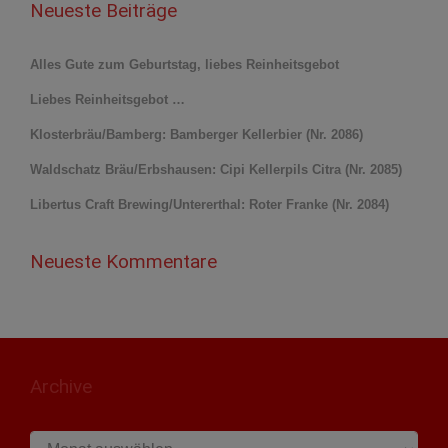
Neueste Beiträge
Alles Gute zum Geburtstag, liebes Reinheitsgebot
Liebes Reinheitsgebot …
Klosterbräu/Bamberg: Bamberger Kellerbier (Nr. 2086)
Waldschatz Bräu/Erbshausen: Cipi Kellerpils Citra (Nr. 2085)
Libertus Craft Brewing/Untererthal: Roter Franke (Nr. 2084)
Neueste Kommentare
Archive
Archive