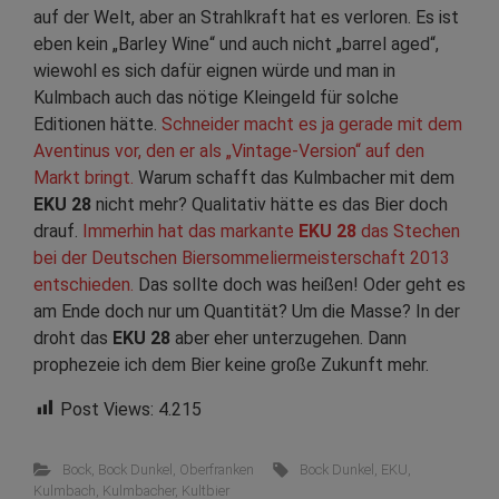
auf der Welt, aber an Strahlkraft hat es verloren. Es ist
eben kein „Barley Wine“ und auch nicht „barrel aged“,
wiewohl es sich dafür eignen würde und man in
Kulmbach auch das nötige Kleingeld für solche
Editionen hätte.
Schneider macht es ja gerade mit dem
Aventinus vor, den er als „Vintage-Version“ auf den
Markt bringt.
Warum schafft das Kulmbacher mit dem
EKU 28
nicht mehr? Qualitativ hätte es das Bier doch
drauf.
Immerhin hat das markante
EKU 28
das Stechen
bei der Deutschen Biersommeliermeisterschaft 2013
entschieden.
Das sollte doch was heißen! Oder geht es
am Ende doch nur um Quantität? Um die Masse? In der
droht das
EKU 28
aber eher unterzugehen. Dann
prophezeie ich dem Bier keine große Zukunft mehr.
Post Views:
4.215
Bock
,
Bock Dunkel
,
Oberfranken
Bock Dunkel
,
EKU
,
Kulmbach
,
Kulmbacher
,
Kultbier