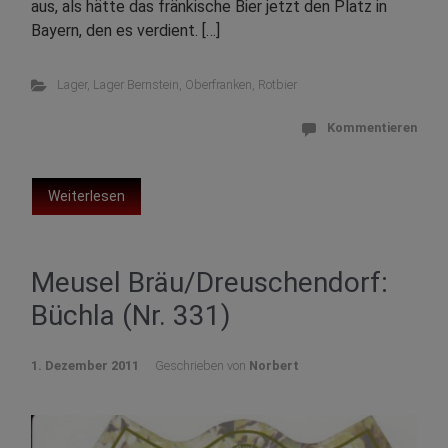
aus, als hätte das fränkische Bier jetzt den Platz in
Bayern, den es verdient. […]
Lager
,
Lager Bernstein
,
Oberfranken
,
Rotbier
Kommentieren
Weiterlesen
Meusel Bräu/Dreuschendorf:
Büchla (Nr. 331)
1. Dezember 2011
Geschrieben von
Norbert