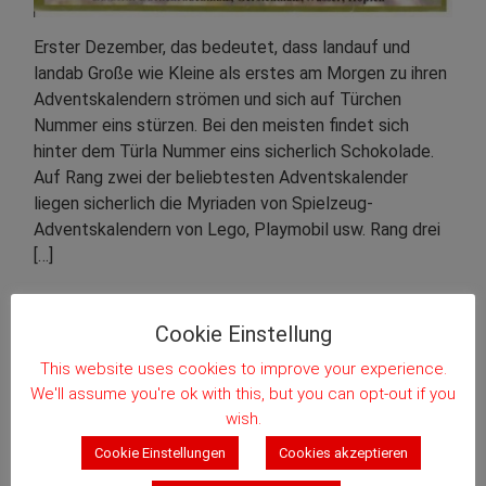
Erster Dezember, das bedeutet, dass landauf und
landab Große wie Kleine als erstes am Morgen zu ihren
Adventskalendern strömen und sich auf Türchen
Nummer eins stürzen. Bei den meisten findet sich
hinter dem Türla Nummer eins sicherlich Schokolade.
Auf Rang zwei der beliebtesten Adventskalender
liegen sicherlich die Myriaden von Spielzeug-
Adventskalendern von Lego, Playmobil usw. Rang drei
[…]
Oberfranken
,
Rauchbier
Cookie Einstellung
Kommentieren
This website uses cookies to improve your experience.
We'll assume you're ok with this, but you can opt-out if you
wish.
Weiterlesen
Cookie Einstellungen
Cookies akzeptieren