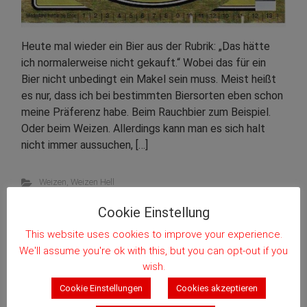
Heute mal wieder ein Bier aus der Rubrik: „Das hätte
ich normalerweise nicht gekauft.“ Wobei das für ein
Bier nicht unbedingt ein Makel sein muss. Meist heißt
es nur, dass ich bei bestimmten Biersorten eben schon
meine Präferenz habe. Beim Rauchbier zum Beispiel.
Oder beim Weizen. Allerdings kann man es sich halt
nicht immer aussuchen, […]
Weizen
,
Weizen Hell
Cookie Einstellung
Kommentieren
This website uses cookies to improve your experience.
We'll assume you're ok with this, but you can opt-out if you
Weiterlesen
wish.
Cookie Einstellungen
Cookies akzeptieren