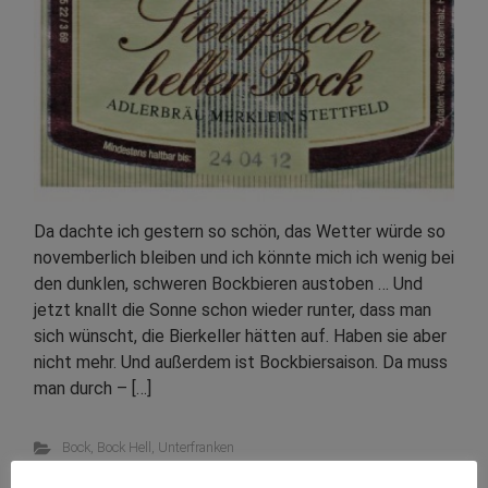
Da dachte ich gestern so schön, das Wetter würde so
novemberlich bleiben und ich könnte mich ich wenig bei
den dunklen, schweren Bockbieren austoben … Und
jetzt knallt die Sonne schon wieder runter, dass man
sich wünscht, die Bierkeller hätten auf. Haben sie aber
nicht mehr. Und außerdem ist Bockbiersaison. Da muss
man durch – […]
Bock
,
Bock Hell
,
Unterfranken