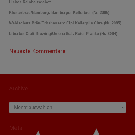
Liebes Reinheitsgebot …
Klosterbräu/Bamberg: Bamberger Kellerbier (Nr. 2086)
Waldschatz Bräu/Erbshausen: Cipi Kellerpils Citra (Nr. 2085)
Libertus Craft Brewing/Untererthal: Roter Franke (Nr. 2084)
Neueste Kommentare
Archive
Archive
Meta