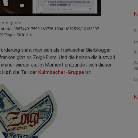
N
elle: Quelle:
hotos/a.388744917599.169776.180411052599/10153397
Al
0/?type=3&fref=nf
Li
rderung sieht man sich als fränkischer Bierblogger
Kl
anken gibt es Zoigl-Biere. Und die heizen die lustvoll
Wa
t immer wieder an. Im Moment entzündet sich dieser
20
s
Hof
, die Teil der
Kulmbacher-Gruppe
ist.
Li
N