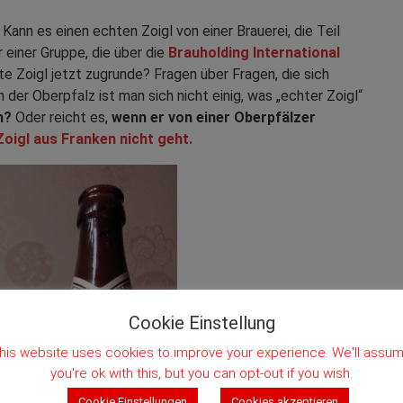
Kann es einen echten Zoigl von einer Brauerei, die Teil
 einer Gruppe, die über die
Brauholding International
e Zoigl jetzt zugrunde? Fragen über Fragen, die sich
 der Oberpfalz ist man sich nicht einig, was „echter Zoigl“
n?
Oder reicht es,
wenn er von einer Oberpfälzer
 Zoigl aus Franken nicht geht.
Cookie Einstellung
his website uses cookies to improve your experience. We'll assu
you're ok with this, but you can opt-out if you wish.
Cookie Einstellungen
Cookies akzeptieren