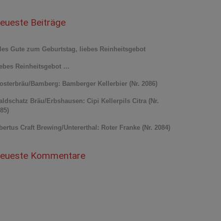
eueste Beiträge
les Gute zum Geburtstag, liebes Reinheitsgebot
ebes Reinheitsgebot …
osterbräu/Bamberg: Bamberger Kellerbier (Nr. 2086)
ldschatz Bräu/Erbshausen: Cipi Kellerpils Citra (Nr.
85)
bertus Craft Brewing/Untererthal: Roter Franke (Nr. 2084)
eueste Kommentare