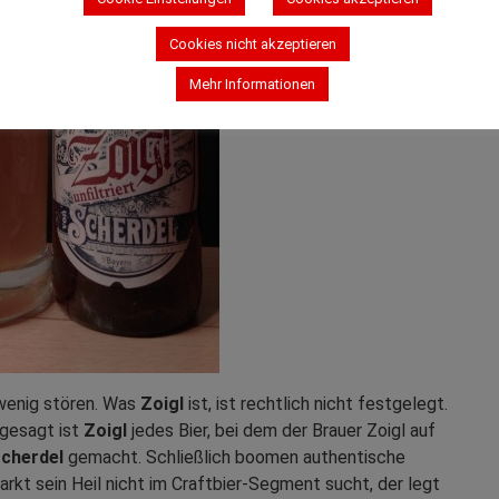
Cookies nicht akzeptieren
Mehr Informationen
enig stören. Was
Zoigl
ist, ist rechtlich nicht festgelegt.
 gesagt ist
Zoigl
jedes Bier, bei dem der Brauer Zoigl auf
cherdel
gemacht. Schließlich boomen authentische
rkt sein Heil nicht im Craftbier-Segment sucht, der legt