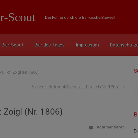
r-Scout
Der Führer durch die fränkische Bierwelt
Bier-Scout
Bier des Tages
Impressum
Datenschutze
S
)/Hof: Zoigl (Nr. 1806)
Brauerei Hofmühl/Eichstätt: Dunkel (Nr. 1805)
Zoigl (Nr. 1806)
B
Kommentieren
Di