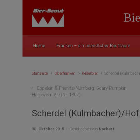
Zum Hauptinhalt springen
Bie
Home
Franken – ein unendlicher Biertraum
Startseite
Oberfranken
Kellerbier
Scherdel (Kulmbacher
Eppelein & Friends/Nürnberg: Scary Pumpkin
Halloween Ale (Nr. 1807)
Scherdel (Kulmbacher)/Hof: 
30. Oktober 2015
Geschrieben von
Norbert