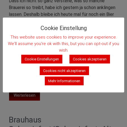
Dass ich nicht so ganz verstehe, was so manche
Brauerei so treibt, habe ich gestern ja schon anklingen
lassen. Deshalb bleibe ich heute mal für noch ein Bier
beim Brauhaus Schweinfurt. Das hat 2010 einen neuen
Cookie Einstellung
Geschäftsführer bekommen, der so einiges
umgekrempelt hatte. Zum Beispiel wrden die Etiketten
This website uses cookies to improve your experience.
aller 0,5l-Flaschen auf ein einheitliches Desing
We'll assume you're ok with this, but you can opt-out if you
umgestellt. […]
wish.
Cookie Einstellungen
Cookies akzeptieren
Lager
,
Lager Dunkel
,
Unterfranken
Cookies nicht akzeptieren
Kommentieren
Mehr Informationen
Weiterlesen
Brauhaus