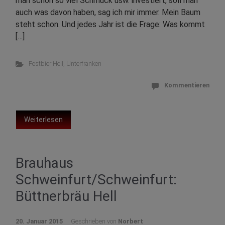
man schon so viel Schmuck usw. investiert, soll man
auch was davon haben, sag ich mir immer. Mein Baum
steht schon. Und jedes Jahr ist die Frage: Was kommt
[…]
Festbier Hell
,
Unterfranken
Kommentieren
Weiterlesen
Brauhaus
Schweinfurt/Schweinfurt:
Büttnerbräu Hell
20. Januar 2015
Geschrieben von
Norbert