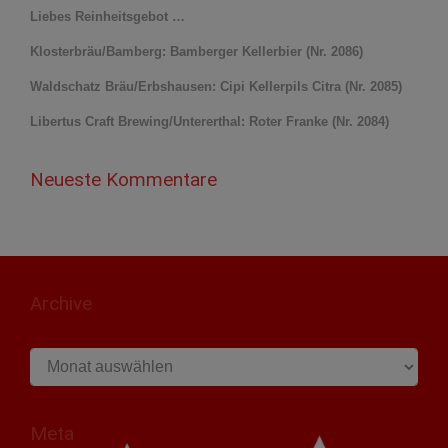
Liebes Reinheitsgebot …
Klosterbräu/Bamberg: Bamberger Kellerbier (Nr. 2086)
Waldschatz Bräu/Erbshausen: Cipi Kellerpils Citra (Nr. 2085)
Libertus Craft Brewing/Untererthal: Roter Franke (Nr. 2084)
Neueste Kommentare
Archive
Archive
Meta