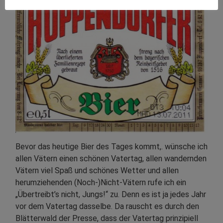
Bevor das heutige Bier des Tages kommt,. wünsche ich
allen Vätern einen schönen Vatertag, allen wandernden
Vätern viel Spaß und schönes Wetter und allen
herumziehenden (Noch-)Nicht-Vätern rufe ich ein
„Übertreibt’s nicht, Jungs!“ zu. Denn es ist ja jedes Jahr
vor dem Vatertag dasselbe. Da rauscht es durch den
Blätterwald der Presse, dass der Vatertag prinzipiell