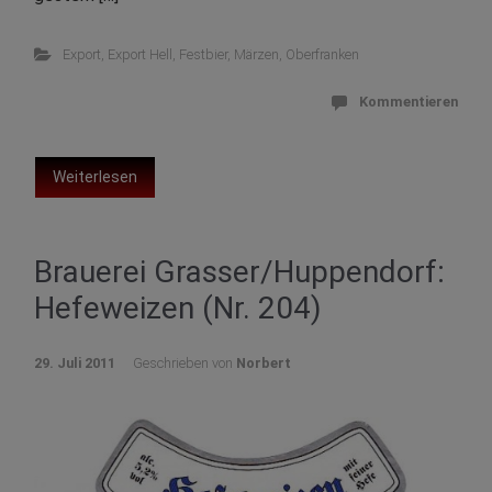
Export
,
Export Hell
,
Festbier
,
Märzen
,
Oberfranken
Kommentieren
Weiterlesen
Brauerei Grasser/Huppendorf:
Hefeweizen (Nr. 204)
29. Juli 2011
Geschrieben von
Norbert