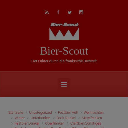
Zum Hauptinhalt springen
Bier-Scout
Der Führer durch die fränkische Bierwelt
Startseite
Uncategorized
Festbier Hell
Weihnachten
Winter
Unterfranken
Bock Dunkel
Mittelfranken
Festbier Dunkel
Oberfranken
Craftbier/Sonstiges