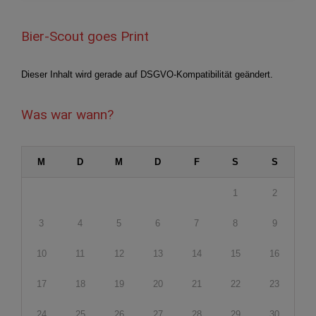
Bier-Scout goes Print
Dieser Inhalt wird gerade auf DSGVO-Kompatibilität geändert.
Was war wann?
M
D
M
D
F
S
S
1
2
3
4
5
6
7
8
9
10
11
12
13
14
15
16
17
18
19
20
21
22
23
24
25
26
27
28
29
30