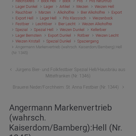
Reichskreis
Bock Hell
Bock
Pils
Pils naturtrüb
Lager Dunkel
Lager
Artikel
Weizen
Weizen Hell
Rauchbier
Märzen
Alkoholfrei
Bier Alkoholfrei
Export
Export Hell
Lager Hell
Pils Klassisch
Weizenbock
Festbier
Leichtbier
Bier Leicht
Weizen Alkoholfrei
Spezial
Spezial Hell
Weizen Dunkel
Kellerbier
Lager Bernstein
Export Dunkel
Rotbier
Weizen Leicht
Weizen Kristall
Spezial Dunkel
Spaziergang
Angermann Markenvertrieb (wahrsch. Kaiserdom/Bamberg):Hell
(Nr. 1345)
Jürgens Bier- und Folkfestbier Spezial Hell/Hausbräu aus
Mittelfranken (Nr. 1346)
Brauerei Neder/Forchheim: St. Anna Festbier (Nr. 1344)
Angermann Markenvertrieb
(wahrsch.
Kaiserdom/Bamberg):Hell (Nr.