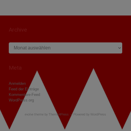
Archive
Archive
Meta
Anmelden
Feed der Einträge
Kommentare-Feed
WordPress.org
evolve
theme by Theme4Press • Powered by
WordPress