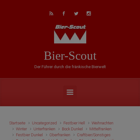
Zum Hauptinhalt springen
Bier-Scout
Der Führer durch die fränkische Bierwelt
Startseite
Uncategorized
Festbier Hell
Weihnachten
Winter
Unterfranken
Bock Dunkel
Mittelfranken
Festbier Dunkel
Oberfranken
Craftbier/Sonstiges