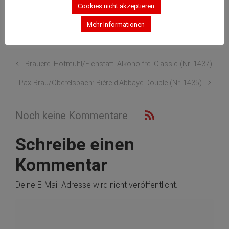
Post Views:
499
Cookies nicht akzeptieren
Mehr Informationen
Allgemein
Brauerei Hofmühl/Eichstätt: Alkoholfrei Classic (Nr. 1437)
Pax-Bräu/Oberelsbach: Bière d’Abbaye Double (Nr. 1435)
Noch keine Kommentare
Schreibe einen
Kommentar
Deine E-Mail-Adresse wird nicht veröffentlicht.