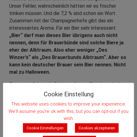
Unser Fehler, wahrscheinlich hätten wir es frischer
trinken müssen. Und die 7,2 % sind schon ein Wort.
Zusammen mit der Champagnerhefe gibt das ein
interessantes Aroma. Für ein Bier sehr interessant.
„Bier“ darf man dieses Bier übrigens auch nicht
nennen, denn für Brauerbünde sind solche Biere ja
eher der Albtraum. Also eher weniger „Des
Winzer’s“ als „Des Brauerbunds Albtraum“. Aber so
kann kein deutscher Brauer sein Bier nennen. Nicht
mal zu Halloween.
Ein wenig albtraumhaft ist an diesem Bier dann doch
auch für mich etwas – zumindest aus Sicht des
Cookie Einstellung
Germanisten. Mit dem Apostroph im Genitiv „Winzer’s“
This website uses cookies to improve your experience.
habe ich nämlich so meine Probleme. Den sieht die
We'll assume you're ok with this, but you can opt-out if you
deutsche Grammatik nicht vor. Der ist aus dem
wish.
Englischen „eingewandert“. Wie der ganze Halloween-
Zirkus. Ich sag’s doch.
Cookie Einstellungen
Cookies akzeptieren