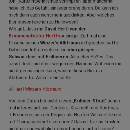
(Un-)Kulturimperialismus schimpfen, aber manchmal
habe ich das Gefühl, ein jeder drehe durch. Da kann ich
mich dann auch nicht mehr ausklinken. Aber welches
Bier präsentiere ich zu Halloween?
Wie gut, dass mir
David Hertl von der
Braumanufaktur Hertl
vor einiger Zeit mal eine
Flasche seines
Winzer’s Albtraum
mitgegeben hatte.
Dabei handelt es sich um ein
obergäriges
Schwarzbier mit Erdbeeren
. Also eher Süßes. Das
passt doch, nicht nur wegen des Namens. Wobei ich mir
nicht genau sagen kann, warum dieses Bier ein
Albtraum für Winzer sein sollte.
Von den Daten her sieht dieser „
Erdbeer Stout
“ schon
mal interessant aus: Gersten-, Karamell- und Röstmalz
+ Erdbeeren aus der Region, als Hopfen Willamette und
mit Champagnerhefe vergoren? Das ist für uns Franken
nicht nur ungewöhnlich, das ist schon „out of space“.