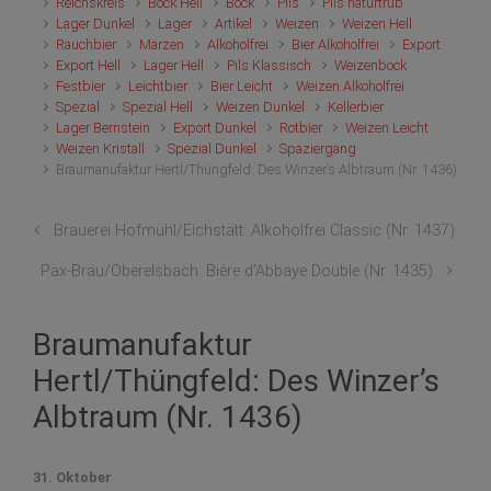
Reichskreis
Bock Hell
Bock
Pils
Pils naturtrüb
Lager Dunkel
Lager
Artikel
Weizen
Weizen Hell
Rauchbier
Märzen
Alkoholfrei
Bier Alkoholfrei
Export
Export Hell
Lager Hell
Pils Klassisch
Weizenbock
Festbier
Leichtbier
Bier Leicht
Weizen Alkoholfrei
Spezial
Spezial Hell
Weizen Dunkel
Kellerbier
Lager Bernstein
Export Dunkel
Rotbier
Weizen Leicht
Weizen Kristall
Spezial Dunkel
Spaziergang
Braumanufaktur Hertl/Thüngfeld: Des Winzer’s Albtraum (Nr. 1436)
Brauerei Hofmühl/Eichstätt: Alkoholfrei Classic (Nr. 1437)
Pax-Bräu/Oberelsbach: Bière d’Abbaye Double (Nr. 1435)
Braumanufaktur
Hertl/Thüngfeld: Des Winzer’s
Albtraum (Nr. 1436)
31. Oktober