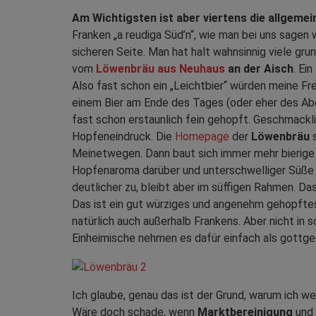
Am Wichtigsten ist aber viertens die allgemein
Franken „a reudiga Süd’n“, wie man bei uns sagen 
sicheren Seite. Man hat halt wahnsinnig viele gru
vom
Löwenbräu aus Neuhaus
an der Aisch
. Ei
Also fast schon ein „Leichtbier“ würden meine Fre
einem Bier am Ende des Tages (oder eher des Aben
fast schon erstaunlich fein gehopft. Geschmackli
Hopfeneindruck. Die
Homepage
der
Löwenbräu
s
Meinetwegen. Dann baut sich immer mehr bierige 
Hopfenaroma darüber und unterschwelliger Süße 
deutlicher zu, bleibt aber im süffigen Rahmen. D
Das ist ein gut würziges und angenehm gehopftes 
natürlich auch außerhalb Frankens. Aber nicht in so
Einheimische nehmen es dafür einfach als gottge
Ich glaube, genau das ist der Grund, warum ich we
Wäre doch schade, wenn
Marktbereinigung
und