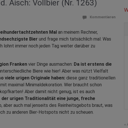
 Aisch: Vollbier (Nr. 1263)
W
Kommentieren
eihundertachtzehnten Mal
an meinem Rechner,
ndsechzigste Bier
und frage mich tatsächlich mal: Was
ich lohnt immer noch jeden Tag weiter darüber zu
gion Franken
vier Dinge ausmachen:
Da ist erstens die
nterschiedliche Biere wie hier! Aber was nützt Vielfalt
o viele urigen Originale haben:
diese ganz traditionellen
n mit maximal Minimaldekoration. Wer braucht schon
opfkarten! Aber damit nicht genug, ist es auch
s der urigen Traditionalität eine junge, freche
b, aber auch mal jenseits des Reinheitsgebots braut, was
ich zu anderen Bier-Hotspots nicht zu scheuen.
« 