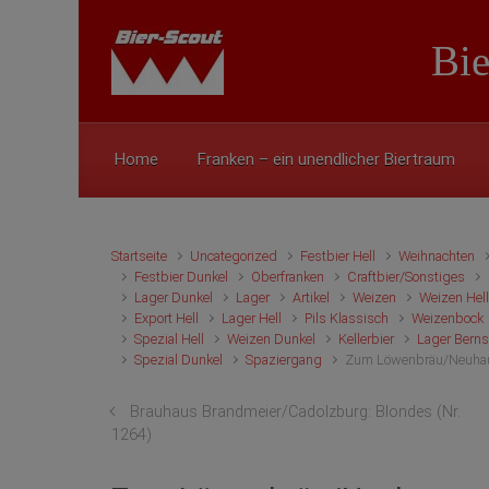
Zum Hauptinhalt springen
Bie
Home
Franken – ein unendlicher Biertraum
Startseite
Uncategorized
Festbier Hell
Weihnachten
Festbier Dunkel
Oberfranken
Craftbier/Sonstiges
Lager Dunkel
Lager
Artikel
Weizen
Weizen Hel
Export Hell
Lager Hell
Pils Klassisch
Weizenbock
Spezial Hell
Weizen Dunkel
Kellerbier
Lager Berns
Spezial Dunkel
Spaziergang
Zum Löwenbräu/Neuhaus 
Brauhaus Brandmeier/Cadolzburg: Blondes (Nr.
1264)