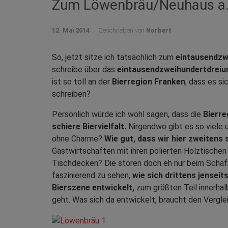
Zum Löwenbräu/Neuhaus a.d.
12. Mai 2014
Geschrieben von
Norbert
So, jetzt sitze ich tatsächlich zum
eintausendzw
schreibe über das
eintausendzweihundertdreiu
ist so toll an der
Bierregion Franken
, dass es s
schreiben?
Persönlich würde ich wohl sagen, dass die
Bierre
schiere Biervielfalt.
Nirgendwo gibt es so viele u
ohne Charme?
Wie gut, dass wir hier zweitens s
Gastwirtschaften mit ihren polierten Holztische
Tischdecken? Die stören doch eh nur beim Schafk
faszinierend zu sehen,
wie sich drittens jenseit
Bierszene entwickelt,
zum größten Teil innerhal
geht. Was sich da entwickelt, braucht den Vergle