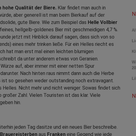
 hohe Qualität der Biere.
Klar findet man auch in
N
würde, aber generell ist man beim Bierkauf auf der
ndsolide, gute Biere. Wie zum Beispiel das
Helle Vollbier
n feines, hellgelb-goldenes Bier mit geschmeidigen 4,7 %.
Al
unde jetzt mit Hinblick darauf sagen, dass sich von so
Li
ds) eines mehr trinken ließe. Für ein Helles riecht es
ch hat man erst mal einen leichten blumigen
Kl
chreibt da unter anderem etwas von Geranien.
Wa
Würze auf, aber immer mit einer netten Spur
20
darunter. Nach hinten raus nimmt dann auch die Herbe
Li
as ist so gesehen weder outstanding noch extravagant.
Helles. Nicht mehr und nicht weniger. Sowas findet sich
 großer Zahl. Vielen Touristen ist das klar. Viele
N
geben hin.
iterhin jeden Tag dasitze und ein neues Bier beschreibe.
Brauereisterben
aus
Franken
eine Gegend wie jede