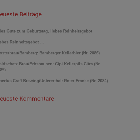
eueste Beiträge
les Gute zum Geburtstag, liebes Reinheitsgebot
ebes Reinheitsgebot …
osterbräu/Bamberg: Bamberger Kellerbier (Nr. 2086)
ldschatz Bräu/Erbshausen: Cipi Kellerpils Citra (Nr.
85)
bertus Craft Brewing/Untererthal: Roter Franke (Nr. 2084)
eueste Kommentare