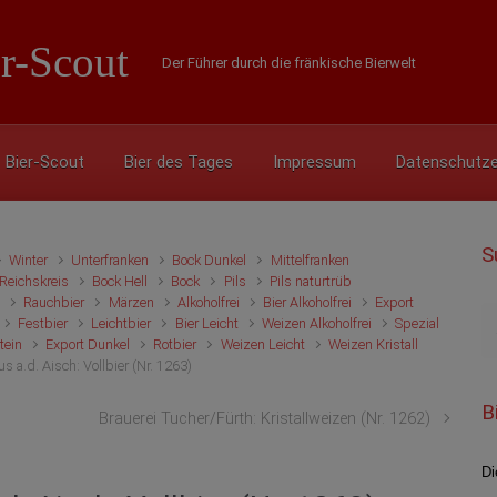
r-Scout
Der Führer durch die fränkische Bierwelt
Bier-Scout
Bier des Tages
Impressum
Datenschutze
S
Winter
Unterfranken
Bock Dunkel
Mittelfranken
Reichskreis
Bock Hell
Bock
Pils
Pils naturtrüb
l
Rauchbier
Märzen
Alkoholfrei
Bier Alkoholfrei
Export
Festbier
Leichtbier
Bier Leicht
Weizen Alkoholfrei
Spezial
tein
Export Dunkel
Rotbier
Weizen Leicht
Weizen Kristall
a.d. Aisch: Vollbier (Nr. 1263)
B
Brauerei Tucher/Fürth: Kristallweizen (Nr. 1262)
Di