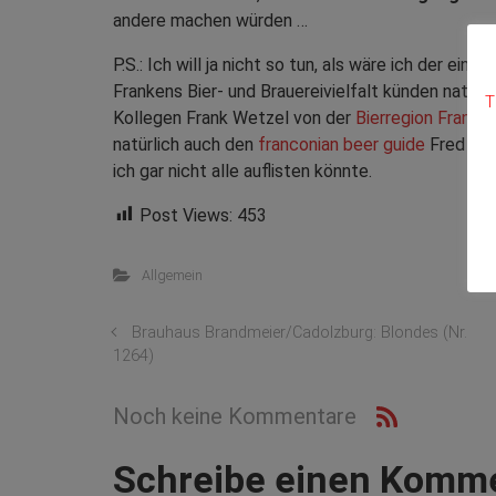
andere machen würden …
P.S.: Ich will ja nicht so tun, als wäre ich der ein
Frankens Bier- und Brauereivielfalt künden natürl
T
Kollegen Frank Wetzel von der
Bierregion Franke
natürlich auch den
franconian beer guide
Fred Walt
ich gar nicht alle auflisten könnte.
Post Views:
453
Allgemein
Brauhaus Brandmeier/Cadolzburg: Blondes (Nr.
1264)
Noch keine Kommentare
Schreibe einen Komm