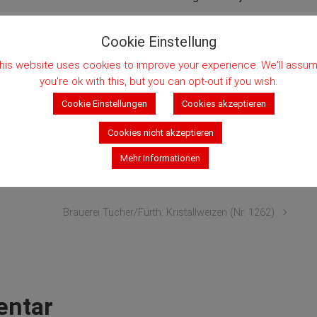
Cookie Einstellung
zige, der sich in Sachen Bier & Franken einsetzt. Aber von
ich noch mehr. Deshalb empfehle ich gerne mal die
his website uses cookies to improve your experience. We'll assu
n
, Elmar Göller und seine Seite
braufranken.de
. Und
you're ok with this, but you can opt-out if you wish.
mann. Und natürlich gibt es auch noch viele andere, die
Cookie Einstellungen
Cookies akzeptieren
Cookies nicht akzeptieren
Mehr Informationen
Brauerei Tucher/Fürth: Kristallweizen (Nr. 1262)
entar